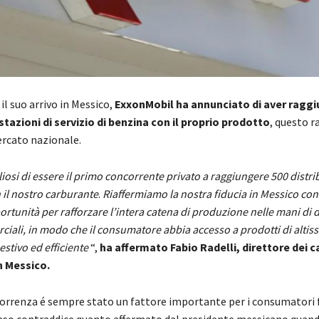
il suo arrivo in Messico,
ExxonMobil ha annunciato di aver raggi
 stazioni di servizio di benzina con il proprio prodotto
, questo 
ercato nazionale.
osi di essere il primo concorrente privato a raggiungere 500 distri
 il nostro carburante
.
Riaffermiamo la nostra fiducia in Messico co
rtunità per rafforzare l’intera catena di produzione nelle mani di d
ciali, in modo che il consumatore abbia accesso a prodotti di altis
stivo ed efficiente
“,
ha affermato Fabio Radelli, direttore dei c
n Messico.
correnza é sempre stato un fattore importante per i consumatori f
caso contraddice quanto affermato dal presidente messicano quand