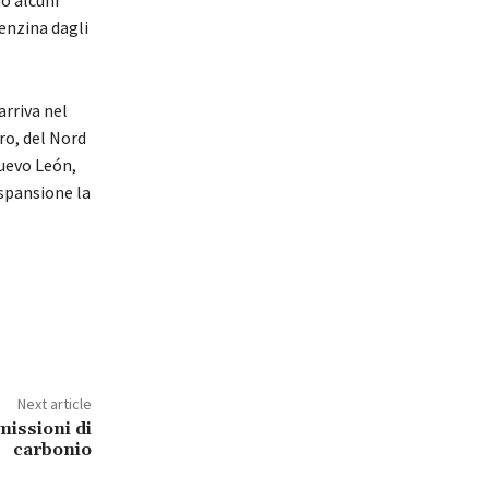
enzina dagli
rriva nel
ro, del Nord
Nuevo León,
espansione la
Next article
missioni di
carbonio