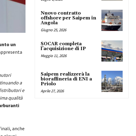
Nuovo contratto
offshore per Saipem in
Angola
Giugno 25, 2026
SOCAR completa
unto un
l’acquisizione di IP
rappresenta
Maggio 11, 2026
Saipem realizzerà la
butori
bioraffineria di ENI a
ntinuando a
Priolo
istributori e
Aprile 27, 2026
sima qualità
arburanti
inali, anche
o alcuni