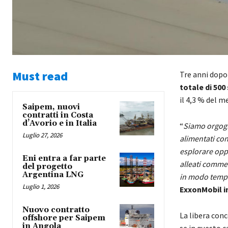
Must read
Tre anni dopo 
totale di 500
il 4,3 % del m
Saipem, nuovi
contratti in Costa
d’Avorio e in Italia
“
Siamo orgogli
Luglio 27, 2026
alimentati con
esplorare oppo
Eni entra a far parte
alleati commer
del progetto
Argentina LNG
in modo tempe
Luglio 1, 2026
ExxonMobil i
Nuovo contratto
La libera con
offshore per Saipem
in Angola
se in questo 