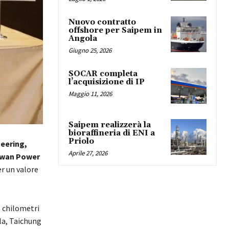
Nuovo contratto
offshore per Saipem in
Angola
Giugno 25, 2026
SOCAR completa
l’acquisizione di IP
Maggio 11, 2026
Saipem realizzerà la
bioraffineria di ENI a
Priolo
eering,
Aprile 27, 2026
iwan Power
r un valore
1 chilometri
ola, Taichung