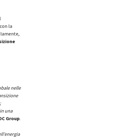
l
con la
elamente,
sizione
bale nelle
ansizione
;
 in una
C Group
.
ll’energia