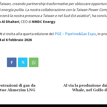
 Taiwan, creando partnership trasformative per sbloccare opportuni
di energia pulita. La nostra collaborazione con la Taiwan Power Co
orzerà la nostra presenza a Taiwan e nel Sud-Est asiatico
“, ha concl
 Al Dhaheri
, CEO di
NMDC Energy
.
t
vi invita alla quarta edizione del
PGE – Pipeline&Gas Expo
, in p
4 al 6 febbraio 2026
 estrazioni di gas da
Al via la produzione da
rtue Ahmeyim LNG
Whale, nel Golfo 