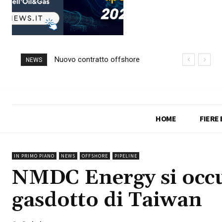
Nuovo contratto offshore
NEWS
per Saipem in Angola
HOME
FIERE
IN PRIMO PIANO
NEWS
OFFSHORE
PIPELINE
NMDC Energy si occu
gasdotto di Taiwan