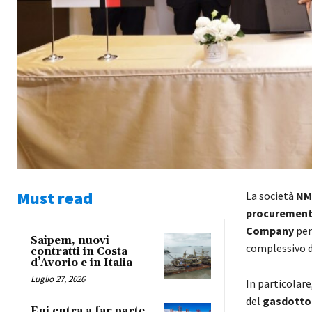
Must read
La società
NM
procurement
Company
per 
Saipem, nuovi
complessivo d
contratti in Costa
d’Avorio e in Italia
Luglio 27, 2026
In particolare
del
gasdotto
Eni entra a far parte