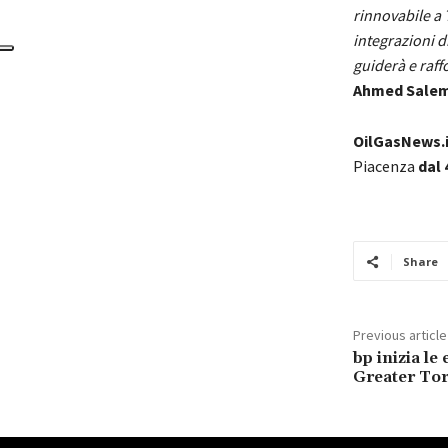
rinnovabile a
integrazioni 
guiderà e raff
Ahmed Salem
OilGasNews.i
Piacenza
dal 
Share
Previous article
bp inizia le
Greater To