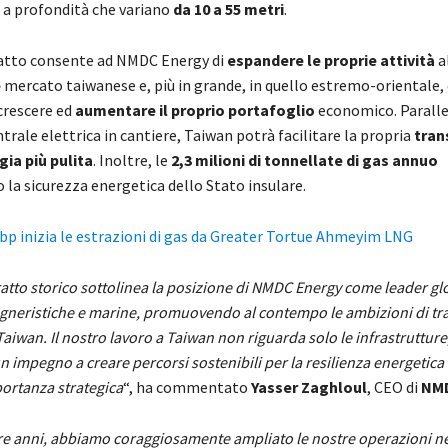
 a profondità che variano
da 10 a 55 metri
.
atto consente ad NMDC Energy di
espandere le proprie attività
a
e
mercato taiwanese e, più in grande, in quello estremo-orientale, 
 crescere ed
aumentare il proprio portafoglio
economico. Parall
ntrale elettrica in cantiere, Taiwan potrà facilitare la propria
tran
gia più pulita
. Inoltre, le
2,3 milioni di tonnellate di gas annuo
la sicurezza energetica dello Stato insulare.
bp inizia le estrazioni di gas da Greater Tortue Ahmeyim LNG
tto storico sottolinea la posizione di NMDC Energy come leader glo
egneristiche e marine, promuovendo al contempo le ambizioni di tr
Taiwan. Il nostro lavoro a Taiwan non riguarda solo le infrastrutture
 impegno a creare percorsi sostenibili per la resilienza energetica
portanza strategica
“, ha commentato
Yasser Zaghloul
, CEO di
NMD
tre anni, abbiamo coraggiosamente ampliato le nostre operazioni ne