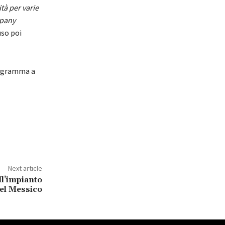
tà per varie
mpany
uso poi
rogramma a
Next article
ll’impianto
del Messico