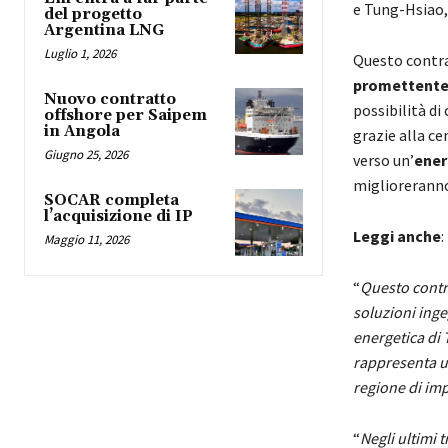
e Tung-Hsiao,
del progetto
Argentina LNG
Luglio 1, 2026
Questo contr
promettent
Nuovo contratto
possibilità di
offshore per Saipem
in Angola
grazie alla ce
Giugno 25, 2026
verso un’
ener
miglioreranno 
SOCAR completa
l’acquisizione di IP
Leggi anche
:
Maggio 11, 2026
“
Questo contra
soluzioni ing
energetica di 
rappresenta un
regione di im
“
Negli ultimi 