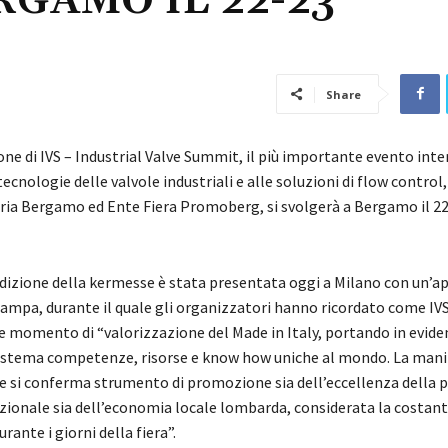
GAMO IL 22-23
Share
one di IVS – Industrial Valve Summit, il più importante evento int
tecnologie delle valvole industriali e alle soluzioni di flow contro
ria Bergamo ed Ente Fiera Promoberg, si svolgerà a Bergamo il 22
dizione della kermesse è stata presentata oggi a Milano con un’a
ampa, durante il quale gli organizzatori hanno ricordato come IVS
 momento di “valorizzazione del Made in Italy, portando in evide
stema competenze, risorse e know how uniche al mondo. La mani
e si conferma strumento di promozione sia dell’eccellenza della 
azionale sia dell’economia locale lombarda, considerata la costant
rante i giorni della fiera”.