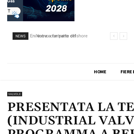
Nuovo contratto offshore
NEWS
per Saipem in Angola
HOME
FIERE
VALVOLE
PRESENTATA LA TE
(INDUSTRIAL VALV