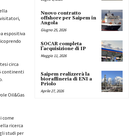
ella
Nuovo contratto
visitatori,
offshore per Saipem in
Angola
Giugno 25, 2026
ea espositiva
 ricoprendo
SOCAR completa
l’acquisizione di IP
Maggio 11, 2026
tesi circa
5 continenti
Saipem realizzerà la
o.
bioraffineria di ENI a
Priolo
Aprile 27, 2026
vole Oil&Gas
si come
ella ricerca
li studi per