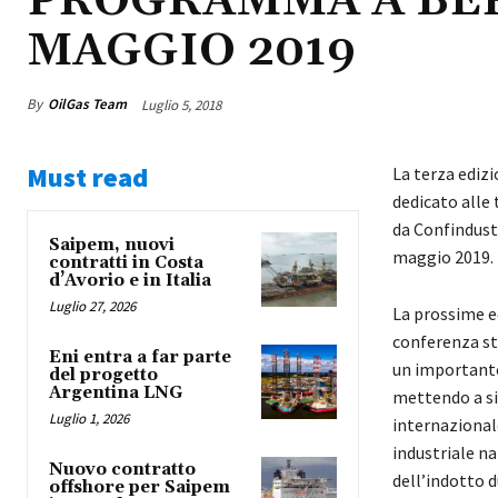
PROGRAMMA A BER
MAGGIO 2019
By
OilGas Team
Luglio 5, 2018
Must read
La terza edizi
dedicato alle 
da Confindust
Saipem, nuovi
maggio 2019.
contratti in Costa
d’Avorio e in Italia
Luglio 27, 2026
La prossime e
conferenza st
Eni entra a far parte
un importante
del progetto
Argentina LNG
mettendo a si
Luglio 1, 2026
internazional
industriale n
Nuovo contratto
dell’indotto du
offshore per Saipem