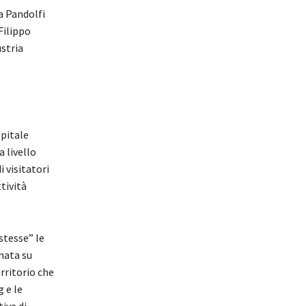
a Pandolfi
Filippo
stria
apitale
a livello
 visitatori
tività
stesse” le
nata su
erritorio che
 e le
iva di