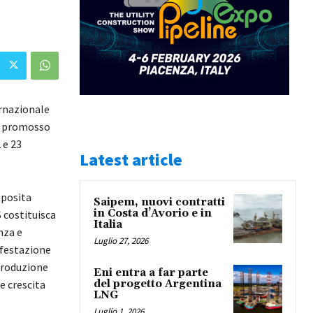
ernazionale
l, promosso
 e 23
Latest article
pposita
Saipem, nuovi contratti
in Costa d’Avorio e in
 costituisca
Italia
nza e
Luglio 27, 2026
festazione
produzione
Eni entra a far parte
e crescita
del progetto Argentina
LNG
Luglio 1, 2026