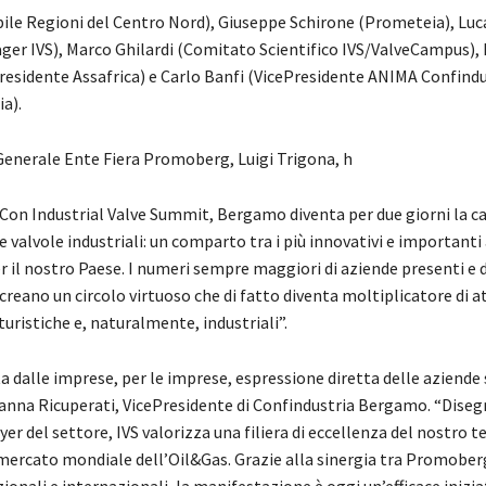
ile Regioni del Centro Nord), Giuseppe Schirone (Prometeia), Luc
ger IVS), Marco Ghilardi (Comitato Scientifico IVS/ValveCampus), 
residente Assafrica) e Carlo Banfi (VicePresidente ANIMA Confindu
a).
 Generale Ente Fiera Promoberg, Luigi Trigona, h
“Con Industrial Valve Summit, Bergamo diventa per due giorni la c
 valvole industriali: un comparto tra i più innovativi e importanti 
il nostro Paese. I numeri sempre maggiori di aziende presenti e di
creano un circolo virtuoso che di fatto diventa moltiplicatore di at
uristiche e, naturalmente, industriali”.
a dalle imprese, per le imprese, espressione diretta delle aziende 
vanna Ricuperati, VicePresidente di Confindustria Bergamo. “Diseg
yer del settore, IVS valorizza una filiera di eccellenza del nostro t
ercato mondiale dell’Oil&Gas. Grazie alla sinergia tra Promoberg
zionali e internazionali, la manifestazione è oggi un’efficace iniziat