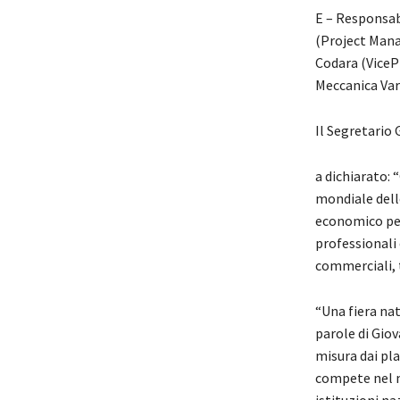
E – Responsab
(Project Mana
Codara (ViceP
Meccanica Vari
Il Segretario
a dichiarato: 
mondiale delle
economico per 
professionali 
commerciali, t
“Una fiera nat
parole di Gio
misura dai pla
compete nel m
istituzioni na