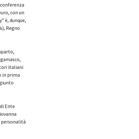
n conferenza
euro, con un
ly” è, dunque,
6%), Regno
mparto,
ergamasco,
ori italiani
o in prima
ggiunto
 di Ente
Giovanna
e personalità