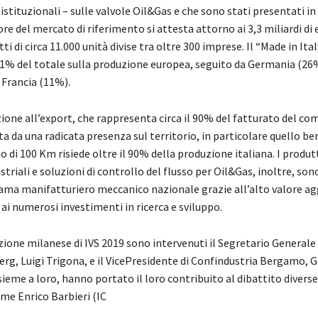
i istituzionali – sulle valvole Oil&Gas e che sono stati presentati i
ore del mercato di riferimento si attesta attorno ai 3,3 miliardi di 
ti di circa 11.000 unità divise tra oltre 300 imprese. Il “Made in Ita
 31% del totale sulla produzione europea, seguito da Germania (2
 Francia (11%).
ione all’export, che rappresenta circa il 90% del fatturato del co
ta da una radicata presenza sul territorio, in particolare quello b
o di 100 Km risiede oltre il 90% della produzione italiana. I produtt
ustriali e soluzioni di controllo del flusso per Oil&Gas, inoltre, son
rama manifatturiero meccanico nazionale grazie all’alto valore a
ai numerosi investimenti in ricerca e sviluppo.
ione milanese di IVS 2019 sono intervenuti il Segretario Generale
rg, Luigi Trigona, e il VicePresidente di Confindustria Bergamo, 
sieme a loro, hanno portato il loro contribuito al dibattito divers
me Enrico Barbieri (IC