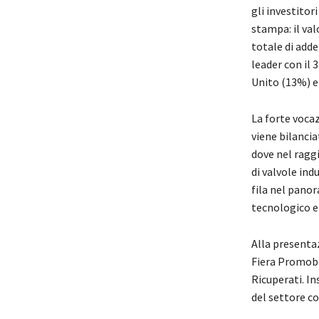
gli investitor
stampa: il val
totale di addet
leader con il
Unito (13%) e
La forte vocaz
viene bilancia
dove nel raggi
di valvole ind
fila nel pano
tecnologico e 
Alla presentaz
Fiera Promobe
Ricuperati. In
del settore co