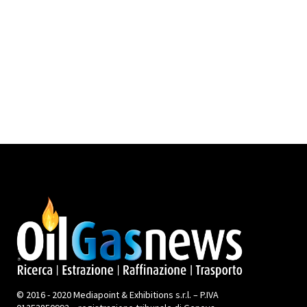
© 2016 - 2020 Mediapoint & Exhibitions s.r.l. – P.IVA