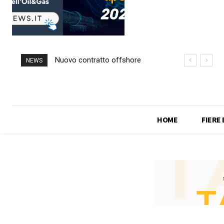
Nuovo contratto offshore
NEWS
per Saipem in Angola
HOME
FIERE