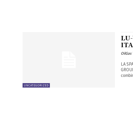
LU
IT
OilGas
LA SP
GROUP
combin
UNCATEGORIZED