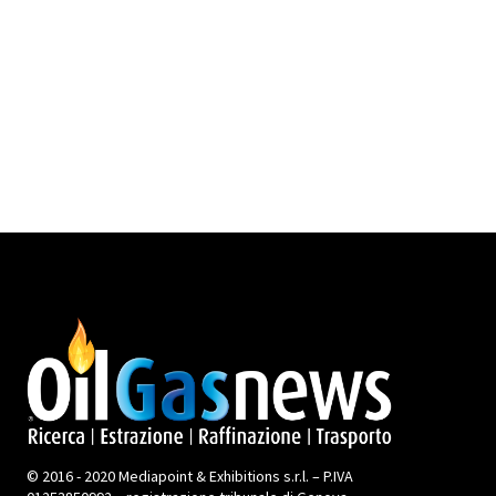
© 2016 - 2020 Mediapoint & Exhibitions s.r.l. – P.IVA