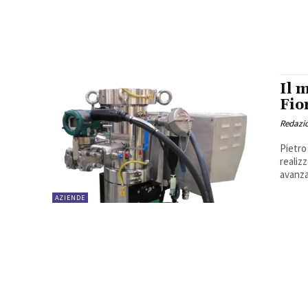
Il 
Fio
Redazi
Pietro
realiz
avanzat
AZIENDE