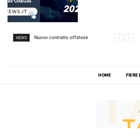
Nuovo contratto offshore
NEWS
per Saipem in Angola
HOME
FIERE