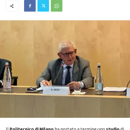
Il
Politecnico di Milano
ha portato a termine uno
studio
di