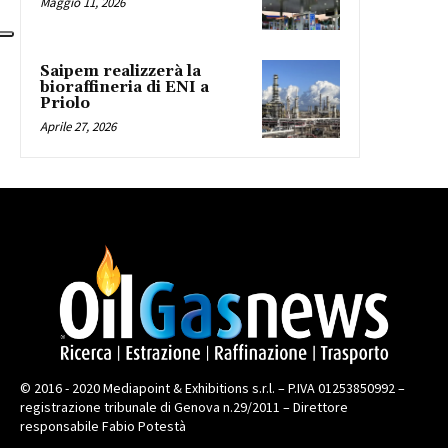
Maggio 11, 2026
Saipem realizzerà la
bioraffineria di ENI a
Priolo
Aprile 27, 2026
© 2016 - 2020 Mediapoint & Exhibitions s.r.l. – P.IVA 01253850992 –
registrazione tribunale di Genova n.29/2011 – Direttore
responsabile Fabio Potestà