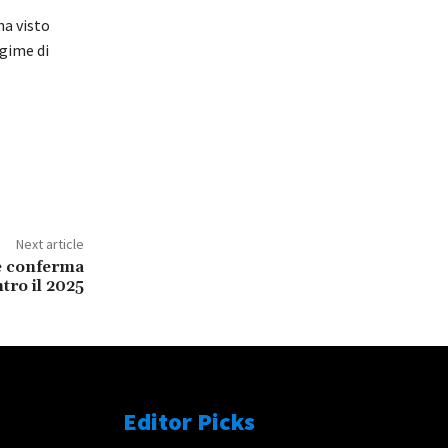
ha visto
egime di
Next article
e conferma
tro il 2025
Editor Picks