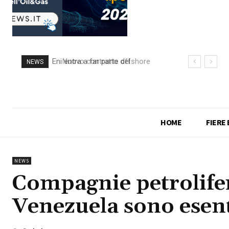
Nuovo contratto offshore
NEWS
per Saipem in Angola
HOME
FIERE
NEWS
Compagnie petrolife
Venezuela sono esent