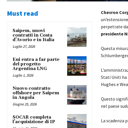
Must read
Chevron Cor
un’estensione
perpetrate dag
Saipem, nuovi
presidente N
contratti in Costa
d’Avorio e in Italia
Luglio 27, 2026
Questa misura 
Schlumberger
Eni entra a far parte
del progetto
Argentina LNG
L’amministraz
Luglio 1, 2026
Stati Uniti h
Hughes e Weat
Nuovo contratto
offshore per Saipem
in Angola
Questo signif
Giugno 25, 2026
nel paese sud
SOCAR completa
La scadenza pr
l’acquisizione di IP