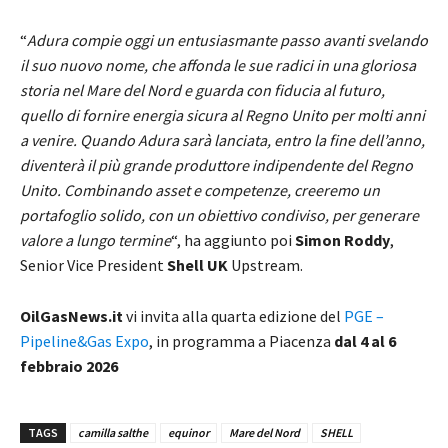
“
Adura compie oggi un entusiasmante passo avanti svelando
il suo nuovo nome, che affonda le sue radici in una gloriosa
storia nel Mare del Nord e guarda con fiducia al futuro,
quello di fornire energia sicura al Regno Unito per molti anni
a venire. Quando Adura sarà lanciata, entro la fine dell’anno,
diventerà il più grande produttore indipendente del Regno
Unito. Combinando asset e competenze, creeremo un
portafoglio solido, con un obiettivo condiviso, per generare
valore a lungo termine
“, ha aggiunto poi
Simon Roddy
,
Senior Vice President
Shell UK
Upstream.
OilGasNews.it
vi invita alla quarta edizione del
PGE –
Pipeline&Gas Expo
, in programma a Piacenza
dal 4 al 6
febbraio 2026
TAGS
camilla salthe
equinor
Mare del Nord
SHELL