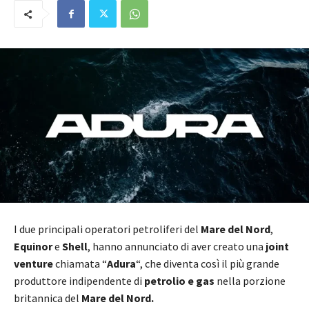
I due principali operatori petroliferi del
Mare del Nord
,
Equinor
e
Shell
, hanno annunciato di aver creato una
joint
venture
chiamata “
Adura
“, che diventa così il più grande
produttore indipendente di
petrolio e gas
nella porzione
britannica del
Mare del Nord.