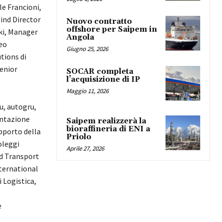
le Francioni,
ind Director
Nuovo contratto
offshore per Saipem in
ki, Manager
Angola
eo
Giugno 25, 2026
tions di
enior
SOCAR completa
l’acquisizione di IP
Maggio 11, 2026
ru, autogru,
entazione
Saipem realizzerà la
bioraffineria di ENI a
upporto della
Priolo
oleggi
Aprile 27, 2026
ad Transport
nternational
 Logistica,
e