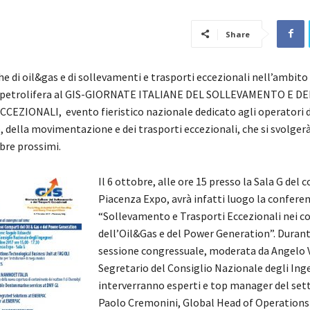
Share
he di oil&gas e di sollevamenti e trasporti eccezionali nell’ambito
ia petrolifera al GIS-GIORNATE ITALIANE DEL SOLLEVAMENTO E DE
EZIONALI, evento fieristico nazionale dedicato agli operatori 
 della movimentazione e dei trasporti eccezionali, che si svolger
obre prossimi.
Il 6 ottobre, alle ore 15
presso la Sala G del 
Piacenza Expo, avrà infatti luogo la confere
“Sollevamento e Trasporti Eccezionali nei c
dell’Oil&Gas e del Power Generation”. Durant
sessione congressuale, moderata da Angelo V
Segretario del Consiglio Nazionale degli Ing
interverranno esperti e top manager del setto
Paolo Cremonini, Global Head of Operations