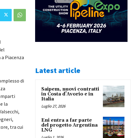
I
del
à a Piacenza
Latest article
complesso di
nza
Saipem, nuovi contratti
in Costa d’Avorio e in
omparti
Italia
e la
Luglio 27, 2026
alsecchi,
egneri,
Eni entra a far parte
del progetto Argentina
re, tra cui
LNG
Luglio 1, 2026