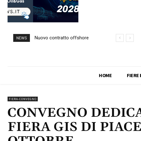
Nuovo contratto offshore
NEWS
per Saipem in Angola
HOME
FIERE
FIERA-CONVEGNO
CONVEGNO DEDICA
FIERA GIS DI PIAC