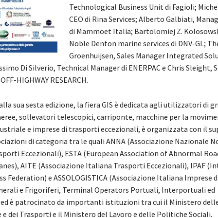
Technological Business Unit di Fagioli; Miche
CEO di Rina Services; Alberto Galbiati, Manag
di Mammoet Italia; Bartolomiej Z. Kolosows
Noble Denton marine services di DNV-GL; Th
Groenhuijsen, Sales Manager Integrated Solu
imo Di Silverio, Technical Manager di ENERPAC e Chris Sleight, S
i OFF-HIGHWAY RESEARCH.
lla sua sesta edizione, la fiera GIS è dedicata agli utilizzatori di g
eree, sollevatori telescopici, carriponte, macchine per la movim
ustriale e imprese di trasporti eccezionali, è organizzata con il s
ciazioni di categoria tra le quali ANNA (Associazione Nazionale N
sporti Eccezionali), ESTA (European Association of Abnormal Ro
anes), AITE (Associazione Italiana Trasporti Eccezionali), IPAF (I
s Federation) e ASSOLOGISTICA (Associazione Italiana Imprese di
rali e Frigoriferi, Terminal Operators Portuali, Interportuali ed
ed è patrocinato da importanti istituzioni tra cui il Ministero dell
 e dei Trasporti e il Ministero del Lavoro e delle Politiche Sociali.