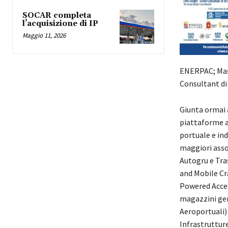
SOCAR completa
l’acquisizione di IP
Maggio 11, 2026
ENERPAC; Mass
Consultant d
Giunta ormai a
piattaforme a
portuale e ind
maggiori asso
Autogru e Tra
and Mobile Cr
Powered Acces
magazzini gene
Aeroportuali) 
Infrastrutture