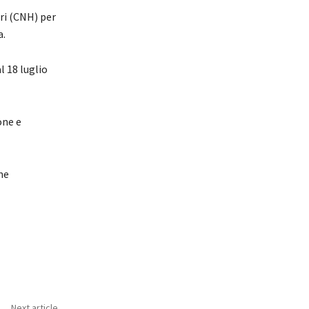
ri (CNH) per
a.
l 18 luglio
one e
me
Next article