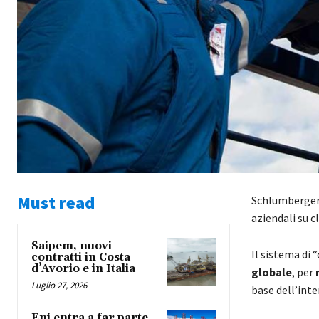
Must read
Schlumberger 
aziendali su c
Saipem, nuovi
Il sistema di 
contratti in Costa
d’Avorio e in Italia
globale
, per
r
Luglio 27, 2026
base dell’inte
Eni entra a far parte