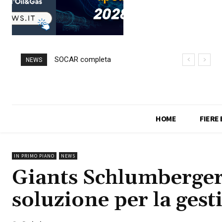
SOCAR completa
NEWS
l’acquisizione di IP
HOME
FIERE
IN PRIMO PIANO
NEWS
Giants Schlumberge
soluzione per la gest