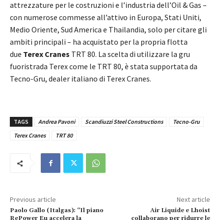
attrezzature per le costruzioni e l’industria dell’Oil & Gas –
con numerose commesse all’attivo in Europa, Stati Uniti,
Medio Oriente, Sud America e Thailandia, solo per citare gli
ambiti principali – ha acquistato per la propria flotta
due
Terex Cranes
TRT 80. La scelta di utilizzare la gru
fuoristrada Terex come le TRT 80, è stata supportata da
Tecno-Gru, dealer italiano di Terex Cranes.
TAGS
Andrea Pavoni
Scandiuzzi Steel Constructions
Tecno-Gru
Terex Cranes
TRT 80
Previous article
Next article
Paolo Gallo (Italgas): “Il piano
Air Liquide e Lhoist
RePower Eu accelera la
collaborano per ridurre le