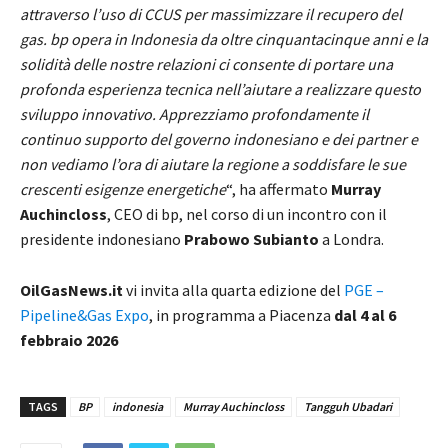
attraverso l’uso di CCUS per massimizzare il recupero del
gas. bp opera in Indonesia da oltre cinquantacinque anni e la
solidità delle nostre relazioni ci consente di portare una
profonda esperienza tecnica nell’aiutare a realizzare questo
sviluppo innovativo. Apprezziamo profondamente il
continuo supporto del governo indonesiano e dei partner e
non vediamo l’ora di aiutare la regione a soddisfare le sue
crescenti esigenze energetiche
“, ha affermato
Murray
Auchincloss
, CEO di bp, nel corso di un incontro con il
presidente indonesiano
Prabowo Subianto
a Londra.
OilGasNews.it
vi invita alla quarta edizione del
PGE –
Pipeline&Gas Expo
, in programma a Piacenza
dal 4 al 6
febbraio 2026
TAGS
BP
indonesia
Murray Auchincloss
Tangguh Ubadari