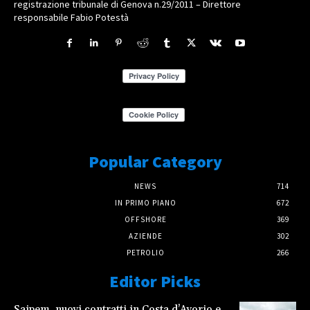
registrazione tribunale di Genova n.29/2011 – Direttore
responsabile Fabio Potestà
Popular Category
NEWS
714
IN PRIMO PIANO
672
OFFSHORE
369
AZIENDE
302
PETROLIO
266
Editor Picks
Saipem, nuovi contratti in Costa d’Avorio e