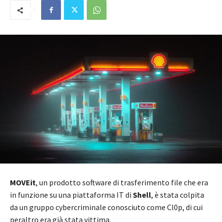
MOVEit
, un prodotto software di trasferimento file che era
in funzione su una piattaforma IT di
Shell
, è stata colpita
da un gruppo cybercriminale conosciuto come Cl0p, di cui
peraltro era già stata vittima.