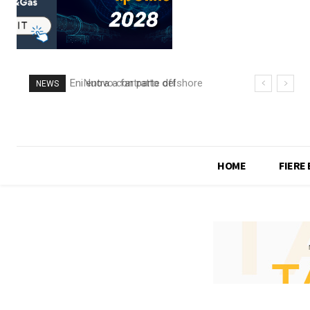
Nuovo contratto offshore
NEWS
per Saipem in Angola
HOME
FIERE