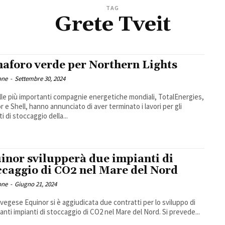
TAG
Grete Tveit
aforo verde per Northern Lights
one
-
Settembre 30, 2024
lle più importanti compagnie energetiche mondiali, TotalEnergies,
r e Shell, hanno annunciato di aver terminato i lavori per gli
i di stoccaggio della...
inor svilupperà due impianti di
ccaggio di CO2 nel Mare del Nord
one
-
Giugno 21, 2024
vegese Equinor si è aggiudicata due contratti per lo sviluppo di
altrettanti impianti di stoccaggio di CO2 nel Mare del Nord. Si prevede...