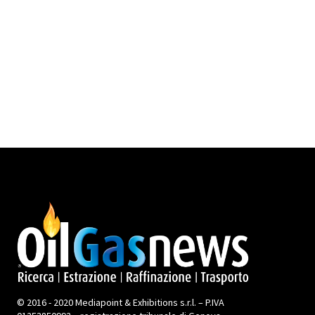
© 2016 - 2020 Mediapoint & Exhibitions s.r.l. – P.IVA