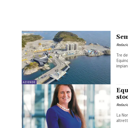
Sem
Redazi
Tre de
Equino
impiant
AZIENDE
Equ
sto
Redazi
La Nor