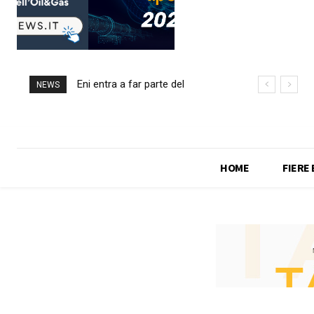
Eni entra a far parte del
Nuovo contratto offshore
NEWS
progetto Argentina LNG
per Saipem in Angola
HOME
FIERE