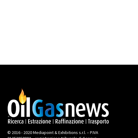
© 2016 - 2020 Mediapoint & Exhibitions s.r.l. – P.IVA