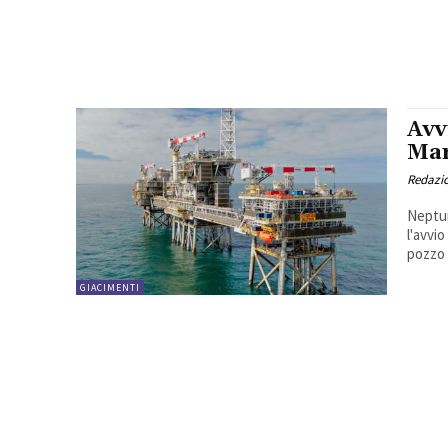
Avv
Mar
Redazi
Neptun
l'avvi
pozzo 
GIACIMENTI