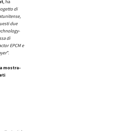
nt
, ha
ogetto di
atunitense,
Questi due
technology-
ssa di
actor EPCM e
ayer
”.
ma mostra-
eti