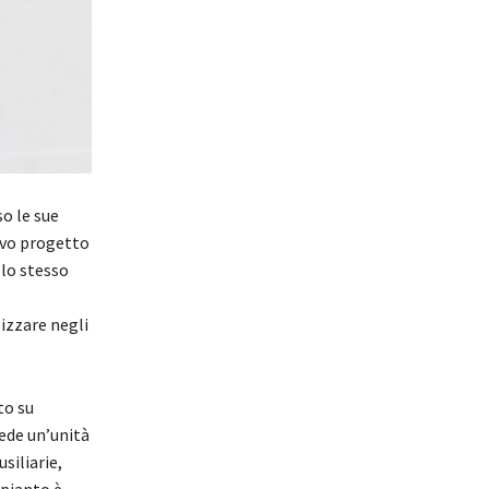
o le sue
ovo progetto
llo stesso
e
izzare negli
to su
ede un’unità
siliarie,
mpianto è