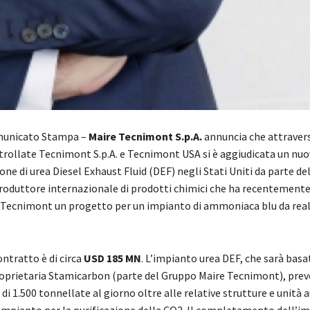
omunicato Stampa –
Maire Tecnimont S.p.A.
annuncia che attravers
ntrollate Tecnimont S.p.A. e Tecnimont USA si è aggiudicata un nu
one di urea Diesel Exhaust Fluid (DEF) negli Stati Uniti da parte de
oduttore internazionale di prodotti chimici che ha recentement
 Tecnimont un progetto per un impianto di ammoniaca blu da real
ontratto è di circa
USD 185 MN
. L’impianto urea DEF, che sarà basa
oprietaria Stamicarbon (parte del Gruppo Maire Tecnimont), prev
 di 1.500 tonnellate al giorno oltre alle relative strutture e unità au
mpianto per la purificazione della CO2. Il completamento dell’i