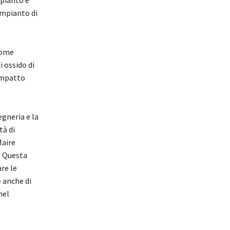
impianto di
come
i ossido di
’impatto
egneria e la
tà di
aire
. Questa
re le
 anche di
nel