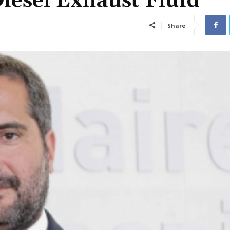
iesel Exhaust Fluid
Share