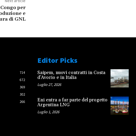
Next article
n Congo per
roduzione e
tura di GNL
Editor Picks
Saipem, nuovi contratti in Costa
714
d’Avorio e in Italia
672
Luglio 27, 2026
369
302
Eni entra a far parte del progetto
266
Argentina LNG
Luglio 1, 2026