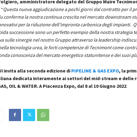
Folgiero, amministratore delegato del Gruppo Maire Tecnimo
 “
Questa nuova aggiudicazione a pochi giorni dal contratto per il pr
 conferma la nostra continua crescita nel mercato downstream st
nnovativi per la riduzione dell’impronta carbonica degli impianti. 
apida successione sono un perfetto esempio della nostra strategia 
eva sulle sinergie nel nostro Gruppo attraverso la leadership indiscu
ella tecnologia urea, le forti competenze di Tecnimont come contr
fonda conoscenza del mercato energetico statunitense e dei suoi pl
i invita alla seconda edizione di
PIPELINE & GAS EXPO
, la pri
iana dedicata interamente ai settori del mid-stream e delle r
GAS, OIL & WATER. A Piacenza Expo, dal 8 al 10 Giugno 2022
.