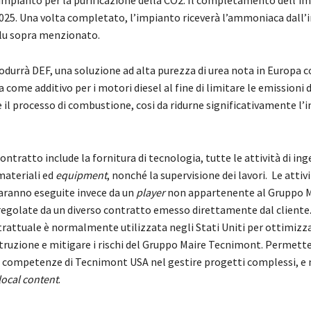
2025. Una volta completato, l’impianto riceverà l’ammoniaca dall’
u sopra menzionato.
odurrà DEF, una soluzione ad alta purezza di urea nota in Europa 
 come additivo per i motori diesel al fine di limitare le emissioni d
 il processo di combustione, cosi da ridurne significativamente l
ontratto include la fornitura di tecnologia, tutte le attività di ing
materiali ed
equipment
, nonché la supervisione dei lavori. Le attivi
aranno eseguite invece da un
player
non appartenente al Gruppo M
egolate da un diverso contratto emesso direttamente dal cliente
rattuale è normalmente utilizzata negli Stati Uniti per ottimizza
struzione e mitigare i rischi del Gruppo Maire Tecnimont. Permette
le competenze di Tecnimont USA nel gestire progetti complessi, e 
local content
.