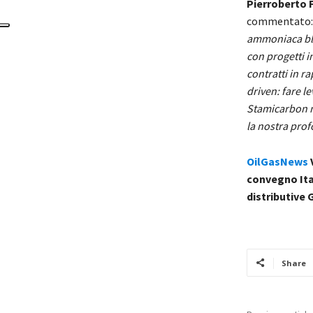
Pierroberto 
commentato:
ammoniaca blu
con progetti i
contratti in r
driven: fare l
Stamicarbon n
la nostra pro
OilGasNews
V
convegno Ital
distributive 
Share