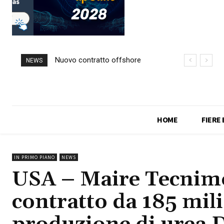
Nuovo contratto offshore
NEWS
per Saipem in Angola
HOME
FIERE
IN PRIMO PIANO
NEWS
USA – Maire Tecnimo
contratto da 185 mili