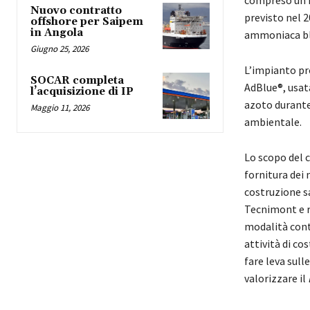
Nuovo contratto
previsto nel 
offshore per Saipem
in Angola
ammoniaca bl
Giugno 25, 2026
L’impianto pr
SOCAR completa
AdBlue®, usata
l’acquisizione di IP
azoto durante
Maggio 11, 2026
ambientale.
Lo scopo del c
fornitura dei 
costruzione s
Tecnimont e r
modalità cont
attività di co
fare leva sul
valorizzare il