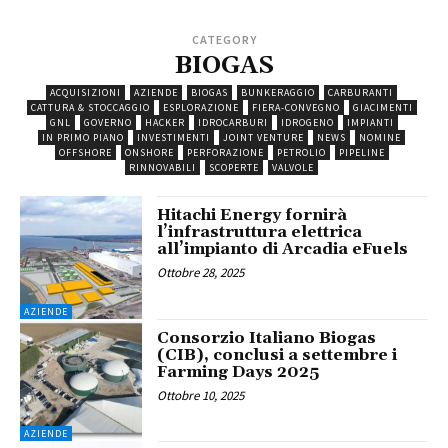
CATEGORY
BIOGAS
ACQUISIZIONI
AZIENDE
BIOGAS
BUNKERAGGIO
CARBURANTI
CATTURA & STOCCAGGIO
ESPLORAZIONE
FIERA-CONVEGNO
GIACIMENTI
GNL
GOVERNO
HACKER
IDROCARBURI
IDROGENO
IMPIANTI
IN PRIMO PIANO
INVESTIMENTI
JOINT VENTURE
NEWS
NOMINE
OFFSHORE
ONSHORE
PERFORAZIONE
PETROLIO
PIPELINE
RINNOVABILI
SCOPERTE
VALVOLE
Hitachi Energy fornirà
l’infrastruttura elettrica
all’impianto di Arcadia eFuels
Ottobre 28, 2025
AZIENDE
Consorzio Italiano Biogas
(CIB), conclusi a settembre i
Farming Days 2025
Ottobre 10, 2025
AZIENDE