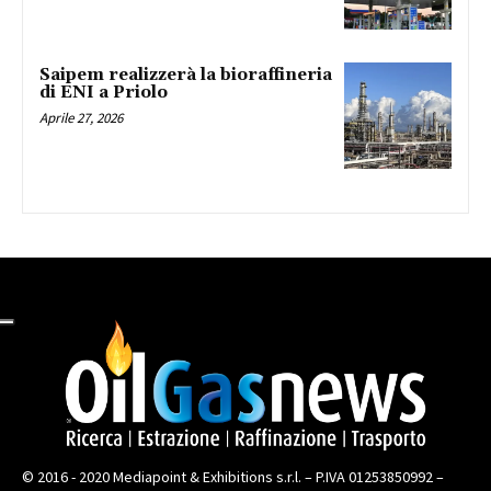
Saipem realizzerà la bioraffineria
di ENI a Priolo
Aprile 27, 2026
© 2016 - 2020 Mediapoint & Exhibitions s.r.l. – P.IVA 01253850992 –