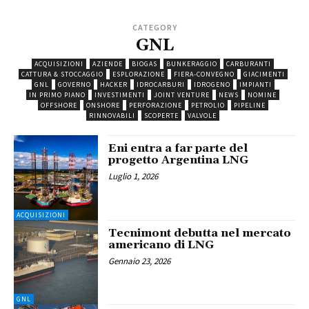
CATEGORY
GNL
ACQUISIZIONI
AZIENDE
BIOGAS
BUNKERAGGIO
CARBURANTI
CATTURA & STOCCAGGIO
ESPLORAZIONE
FIERA-CONVEGNO
GIACIMENTI
GNL
GOVERNO
HACKER
IDROCARBURI
IDROGENO
IMPIANTI
IN PRIMO PIANO
INVESTIMENTI
JOINT VENTURE
NEWS
NOMINE
OFFSHORE
ONSHORE
PERFORAZIONE
PETROLIO
PIPELINE
RINNOVABILI
SCOPERTE
VALVOLE
Eni entra a far parte del
progetto Argentina LNG
Luglio 1, 2026
ACQUISIZIONI
Tecnimont debutta nel mercato
americano di LNG
Gennaio 23, 2026
GNL