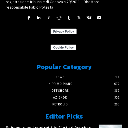
registrazione tribunale di Genova n.29/2011 – Direttore
responsabile Fabio Potestà
Popular Category
NEWS
714
IN PRIMO PIANO
672
OFFSHORE
369
AZIENDE
302
PETROLIO
266
Editor Picks
Saipem, nuovi contratti in Costa d’Avorio e