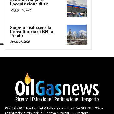
SOCAR completa
l’acquisizione di IP
Maggio 11, 2026
Saipem realizzerà la
bioraffineria di ENI a
Priolo
Aprile 27, 2026
© 2016 - 2020 Mediapoint & Exhibitions s.r.l. – P.IVA 01253850992 –
registrazione tribunale di Genova n.29/2011 – Direttore