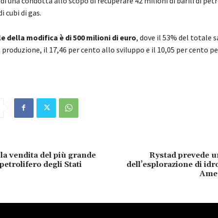
di una condotta allo scopo di recuperare 42 milioni di barili di petr
di cubi di gas.
le della modifica è di 500 milioni di euro
, dove il 53% del totale s
 produzione, il 17,46 per cento allo sviluppo e il 10,05 per cento p
 la vendita del più grande
Rystad prevede 
etrolifero degli Stati
dell’esplorazione di idr
Amer