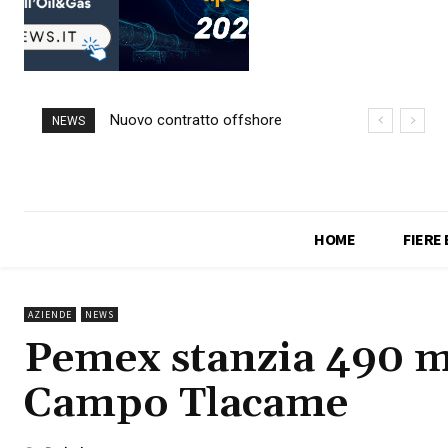
Nuovo contratto offshore
NEWS
per Saipem in Angola
HOME
FIERE
AZIENDE
NEWS
Pemex stanzia 490 mil
Campo Tlacame