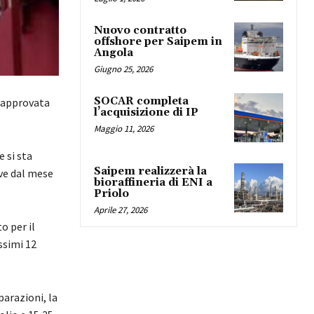
Nuovo contratto
offshore per Saipem in
Angola
Giugno 25, 2026
SOCAR completa
 approvata
l’acquisizione di IP
Maggio 11, 2026
 si sta
Saipem realizzerà la
ove dal mese
bioraffineria di ENI a
Priolo
Aprile 27, 2026
o per il
ssimi 12
parazioni, la