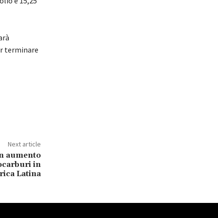
olio e 15,25
arà
er terminare
Next article
un aumento
ocarburi in
ica Latina