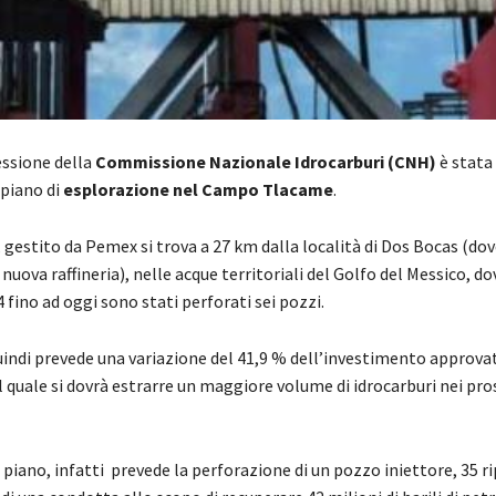
essione della
Commissione Nazionale Idrocarburi (CNH)
è stata
 piano di
esplorazione nel Campo Tlacame
.
 gestito da Pemex si trova a 27 km dalla località di Dos Bocas (dove
nuova raffineria), nelle acque territoriali del Golfo del Messico, d
 fino ad oggi sono stati perforati sei pozzi.
uindi prevede una variazione del 41,9 % dell’investimento approvat
l quale si dovrà estrarre un maggiore volume di idrocarburi nei pro
 piano, infatti prevede la perforazione di un pozzo iniettore, 35 ri