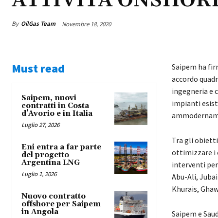
ATTIVITÀ ONSHOR
By
OilGas Team
Novembre 18, 2020
Must read
Saipem ha fir
accordo quadro
ingegneria e 
Saipem, nuovi
impianti esist
contratti in Costa
d’Avorio e in Italia
ammodernament
Luglio 27, 2026
Tra gli obiett
Eni entra a far parte
ottimizzare i 
del progetto
Argentina LNG
interventi pe
Luglio 1, 2026
Abu-Ali, Juba
Khurais, Gha
Nuovo contratto
offshore per Saipem
in Angola
Saipem e Saud