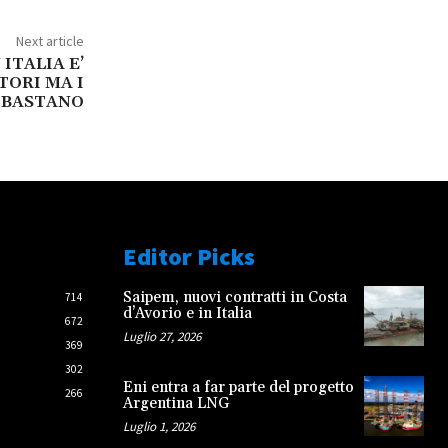
Next article
 ITALIA E’
TORI MA I
 BASTANO
Editor Picks
Saipem, nuovi contratti in Costa
714
d’Avorio e in Italia
672
Luglio 27, 2026
369
302
Eni entra a far parte del progetto
266
Argentina LNG
Luglio 1, 2026