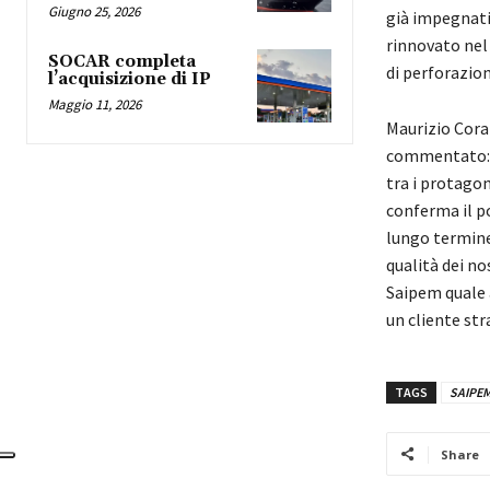
Giugno 25, 2026
già impegnati
rinnovato nel
SOCAR completa
di perforazion
l’acquisizione di IP
Maggio 11, 2026
Maurizio Cora
commentato: “
tra i protagon
conferma il p
lungo termine.
qualità dei nos
Saipem quale 
un cliente str
TAGS
SAIPE
Share