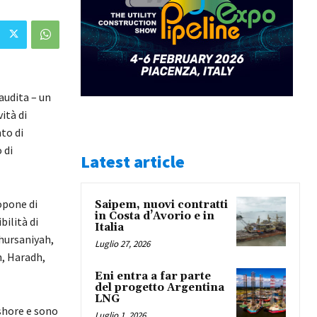
audita – un
ità di
to di
 di
Latest article
ropone di
Saipem, nuovi contratti
in Costa d’Avorio e in
bilità di
Italia
Khursaniyah,
Luglio 27, 2026
h, Haradh,
Eni entra a far parte
del progetto Argentina
LNG
shore e sono
Luglio 1, 2026