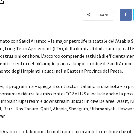
E
Share
mato con Saudi Aramco – la major petrolifera statale dell’Arabia S
, Long Term Agreement (LTA), della durata di dodici anni per attiv
costruzioni onshore. L’accordo comprende attività di efficientamen
enti e rientra nel più ampio piano a lungo termine di Saudi Aramco
o degli impianti situati nella Eastern Province del Paese.
ivi, il programma – spiega il contractor italiano in una nota – si p
consumi e ridurre le emissioni di CO2 e H2S e include anche la possi
r impianti upstream e downstream ubicati in diverse aree: Wasit, 
il, Berri, Ras Tanura, Qatif, Abqaiq, Shedgum, Uthmaniyah, Hawiya
war
i Aramco collaborano da molti anni sia in ambito onshore che off