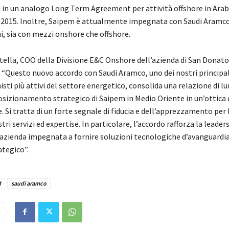
 in un analogo Long Term Agreement per attività offshore in Arabi
 2015. Inoltre, Saipem è attualmente impegnata con Saudi Aramco 
i, sia con mezzi onshore che offshore.
tella, COO della Divisione E&C Onshore dell’azienda di San Donat
Questo nuovo accordo con Saudi Aramco, uno dei nostri principali
isti più attivi del settore energetico, consolida una relazione di l
osizionamento strategico di Saipem in Medio Oriente in un’ottica 
 Si tratta di un forte segnale di fiducia e dell’apprezzamento per 
tri servizi ed expertise. In particolare, l’accordo rafforza la leaders
azienda impegnata a fornire soluzioni tecnologiche d’avanguardia
ategico”.
M
saudi aramco