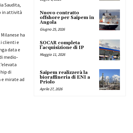
a Saudita,
in attività
Nuovo contratto
offshore per Saipem in
Angola
Giugno 25, 2026
o Milanese ha
 clienti e
SOCAR completa
l’acquisizione di IP
unga data e
Maggio 11, 2026
di medio-
l’elevata
hip di
Saipem realizzerà la
bioraffineria di ENI a
 e mirate ad
Priolo
Aprile 27, 2026