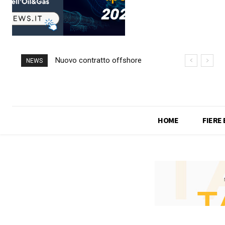
Nuovo contratto offshore
NEWS
per Saipem in Angola
HOME
FIERE