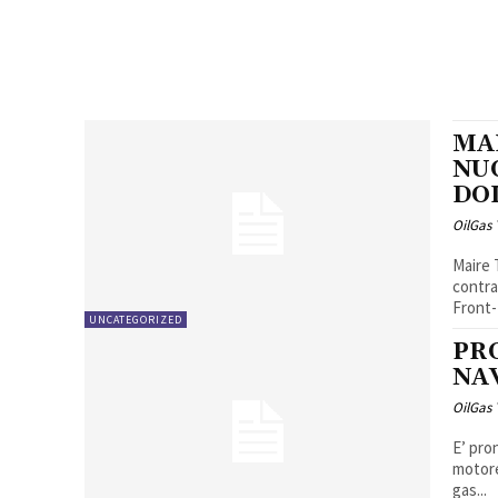
MA
NU
DO
OilGas
Maire 
contra
Front-
UNCATEGORIZED
PR
NA
OilGas
E’ pro
motore
gas...