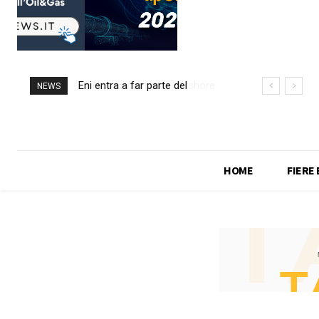
Eni entra a far parte del
Nuovo contratto offshore
NEWS
progetto Argentina LNG
per Saipem in Angola
HOME
FIERE