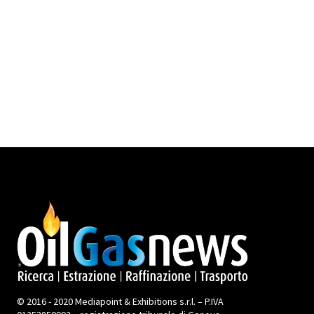
© 2016 - 2020 Mediapoint & Exhibitions s.r.l. – P.IVA