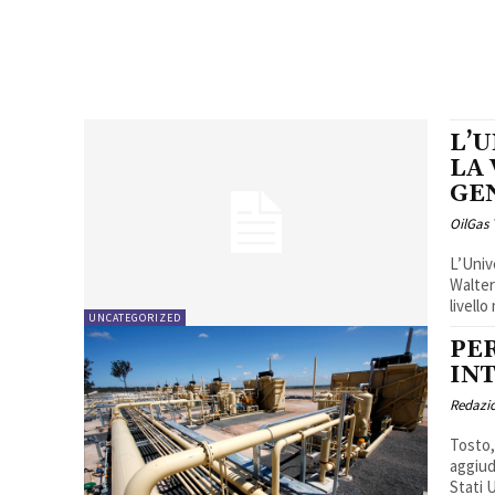
L’
LA
GE
OilGas
L’Univ
Walter
livello
UNCATEGORIZED
PER
IN
Redazi
Tosto, 
aggiud
Stati U