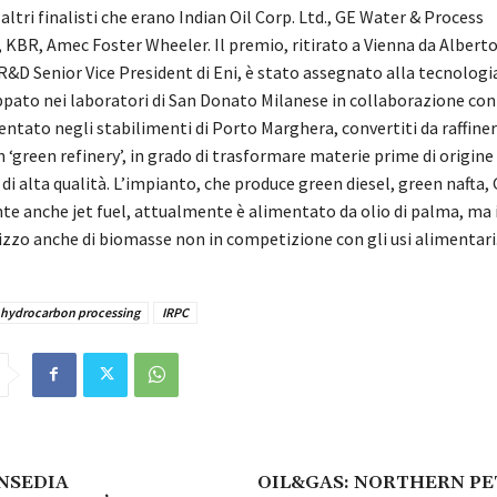
altri finalisti che erano Indian Oil Corp. Ltd., GE Water & Process
 KBR, Amec Foster Wheeler. Il premio, ritirato a Vienna da Albert
D Senior Vice President di Eni, è stato assegnato alla tecnologi
ppato nei laboratori di San Donato Milanese in collaborazione co
ntato negli stabilimenti di Porto Marghera, convertiti da raffiner
n ‘green refinery’, in grado di trasformare materie prime di origine
di alta qualità. L’impianto, che produce green diesel, green nafta,
e anche jet fuel, attualmente è alimentato da olio di palma, ma 
lizzo anche di biomasse non in competizione con gli usi alimentari
hydrocarbon processing
IRPC
INSEDIA
OIL&GAS: NORTHERN P