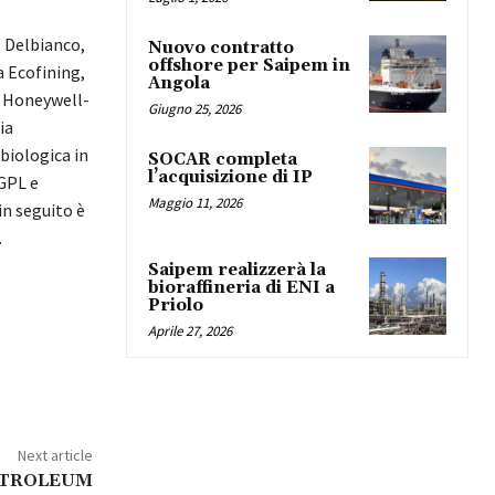
o Delbianco,
Nuovo contratto
offshore per Saipem in
a Ecofining,
Angola
n Honeywell-
Giugno 25, 2026
ia
 biologica in
SOCAR completa
l’acquisizione di IP
 GPL e
Maggio 11, 2026
in seguito è
.
Saipem realizzerà la
bioraffineria di ENI a
Priolo
Aprile 27, 2026
Next article
ETROLEUM