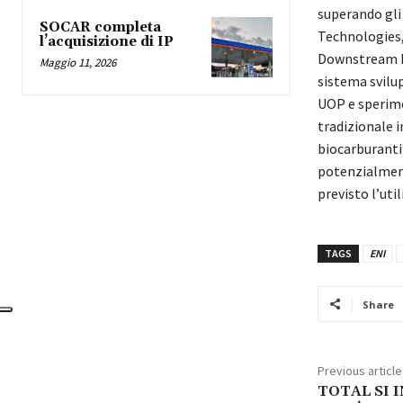
superando gli 
SOCAR completa
Technologies,
l’acquisizione di IP
Downstream R&
Maggio 11, 2026
sistema svilu
UOP e sperime
tradizionale i
biocarburanti 
potenzialment
previsto l’uti
TAGS
ENI
Share
Previous article
TOTAL SI 