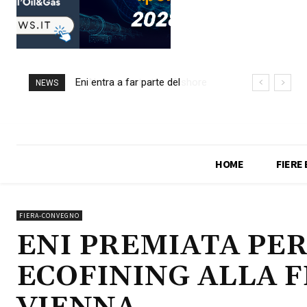
Eni entra a far parte del
Nuovo contratto offshore
NEWS
progetto Argentina LNG
per Saipem in Angola
HOME
FIERE
FIERA-CONVEGNO
ENI PREMIATA PE
ECOFINING ALLA F