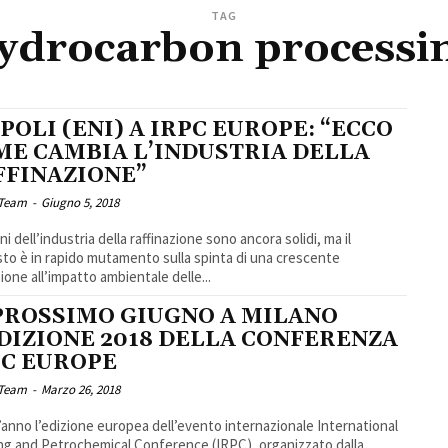
TAG
ydrocarbon processi
POLI (ENI) A IRPC EUROPE: “ECCO
ME CAMBIA L’INDUSTRIA DELLA
FFINAZIONE”
 Team
-
Giugno 5, 2018
ni dell’industria della raffinazione sono ancora solidi, ma il
to è in rapido mutamento sulla spinta di una crescente
ione all’impatto ambientale delle...
 PROSSIMO GIUGNO A MILANO
EDIZIONE 2018 DELLA CONFERENZA
PC EUROPE
 Team
-
Marzo 26, 2018
anno l’edizione europea dell’evento internazionale International
ng and Petrochemical Conference (IRPC), organizzato dalla