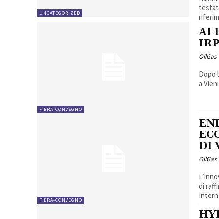
testat
UNCATEGORIZED
riferim
AI 
IR
OilGas
Dopo l
a Vienn
FIERA-CONVEGNO
EN
EC
DI
OilGas
L’inno
di raf
Intern
FIERA-CONVEGNO
HY