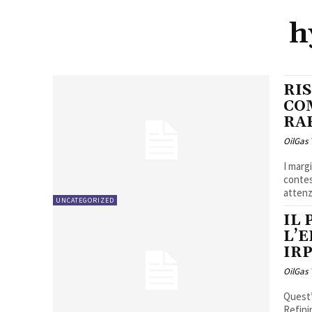
h
RIS
CO
RA
OilGas
I margi
contes
attenz
UNCATEGORIZED
IL
L’
IR
OilGas
Quest’
Refini