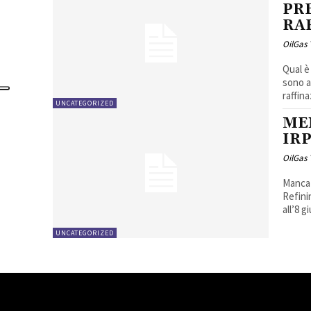
PRE
RA
OilGas
Qual è
sono a
raffina
UNCATEGORIZED
ME
IR
OilGas
Manca 
Refini
all’8 g
UNCATEGORIZED