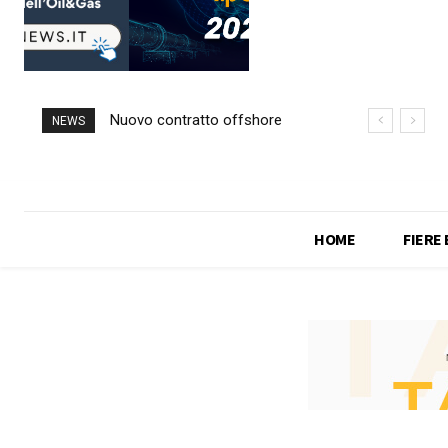
Nuovo contratto offshore
NEWS
per Saipem in Angola
HOME
FIERE