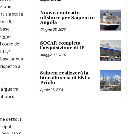
azione
Nuovo contratto
ort sia stata
offshore per Saipem in
con 19,1
Angola
 base
Giugno 25, 2026
reggio
SOCAR completa
l corso del
l’acquisizione di IP
n 11,4
Maggio 11, 2026
 base annua
rispetto al
Saipem realizzerà la
bioraffineria di ENI a
Priolo
la ‘guerra
Aprile 27, 2026
lioni di
me detto, i
ncipali
 +89% (10,5