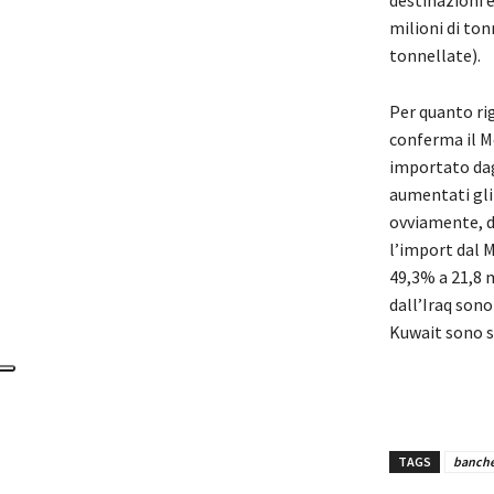
milioni di ton
tonnellate).
Per quanto rig
conferma il Me
importato dagl
aumentati gli 
ovviamente, d
l’import dal M
49,3% a 21,8 m
dall’Iraq sono
Kuwait sono sc
TAGS
banche