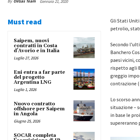
By
OilGas Team
Gennaio 21, 2020
Must read
Gli Stati Unit
petrolio, stat
Saipem, nuovi
Secondo l’ult
contratti in Costa
d’Avorio e in Italia
Banchero Costa
Luglio 27, 2026
paesi vicini, 
rispetto agli 
Eni entra a far parte
greggio import
del progetto
Argentina LNG
contrazione (-
Luglio 1, 2026
Lo scorso anno
Nuovo contratto
situazione – 
offshore per Saipem
in Angola
in base le pro
Giugno 25, 2026
supereranno p
SOCAR completa