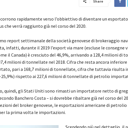
Share
i corrono rapidamente verso l’obbiettivo di diventare un esportato
us che verrà raggiunto già nel corso del 2020.
imo report settimanale della società genovese di brokeraggio nav
, infatti, durante il 2019 l’export via mare (escluse le consegne v
come il Canada) è cresciuto del 46,9%, arrivando a 128,4 milioni di t
87,4 milioni di tonnellate nel 2018. Cifra che resta ancora inferiore
ato, pari a 168,7 milioni di tonnellate, cifra che tuttavia risulta i
25,9%) rispetto ai 227,6 milioni di tonnellate di petrolio importat
, quindi, gli Stati Uniti sono rimasti un importatore netto di greg
secondo Banchero Costa – si dovrebbe ribaltare già nel corso del 2
iezioni del broker genovese, le esportazioni americane di petrolio
er la prima volta le importazioni.
Scendendo più nel dettaglio, il 