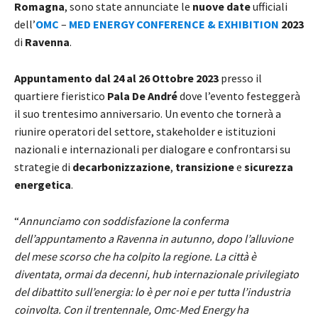
Romagna
, sono state annunciate le
nuove date
ufficiali
dell’
OMC
–
MED ENERGY CONFERENCE & EXHIBITION
2023
di
Ravenna
.
Appuntamento dal 24 al 26 Ottobre 2023
presso il
quartiere fieristico
Pala De André
dove l’evento festeggerà
il suo trentesimo anniversario. Un evento che tornerà a
riunire operatori del settore, stakeholder e istituzioni
nazionali e internazionali per dialogare e confrontarsi su
strategie di
decarbonizzazione
,
transizione
e
sicurezza
energetica
.
“
Annunciamo con soddisfazione la conferma
dell’appuntamento a Ravenna in autunno, dopo l’alluvione
del mese scorso che ha colpito la regione. La città è
diventata, ormai da decenni, hub internazionale privilegiato
del dibattito sull’energia: lo è per noi e per tutta l’industria
coinvolta. Con il trentennale, Omc-Med Energy ha