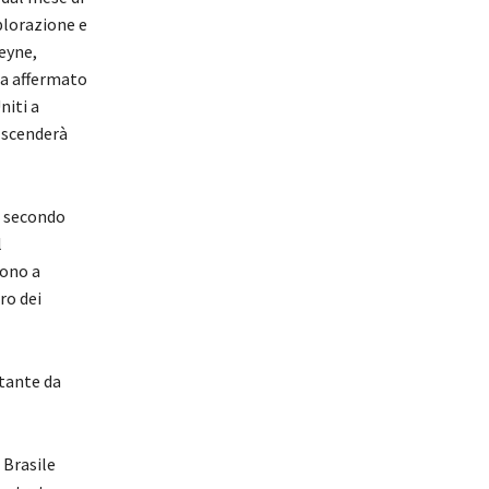
plorazione e
leyne,
 ha affermato
niti a
 scenderà
, secondo
l
vono a
ro dei
stante da
 Brasile