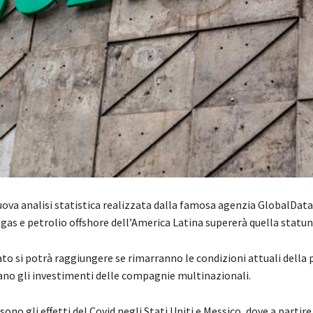
uova analisi statistica realizzata dalla famosa agenzia GlobalData,
gas e petrolio offshore dell’America Latina supererà quella statun
ato si potrà raggiungere se rimarranno le condizioni attuali della
ano gli investimenti delle compagnie multinazionali.
 sono gli effetti del Covid negli Stati Uniti e Messico, dove a partire