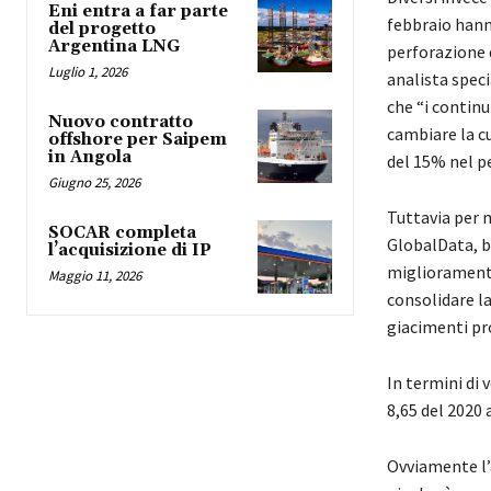
Eni entra a far parte
febbraio hanno
del progetto
Argentina LNG
perforazione d
Luglio 1, 2026
analista speci
che “i continu
Nuovo contratto
cambiare la c
offshore per Saipem
in Angola
del 15% nel p
Giugno 25, 2026
Tuttavia per 
SOCAR completa
GlobalData, bi
l’acquisizione di IP
miglioramento
Maggio 11, 2026
consolidare l
giacimenti pro
In termini di
8,65 del 2020 
Ovviamente l’a