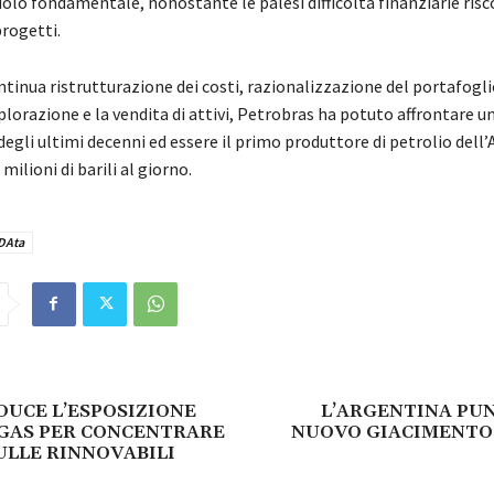
uolo fondamentale, nonostante le palesi difficoltá finanziarie ris
progetti.
ntinua ristrutturazione dei costi, razionalizzazione del portafogli
plorazione e la vendita di attivi, Petrobras ha potuto affrontare u
 degli ultimi decenni ed essere il primo produttore di petrolio dell
milioni di barili al giorno.
DAta
DUCE L’ESPOSIZIONE
L’ARGENTINA PU
&GAS PER CONCENTRARE
NUOVO GIACIMENTO 
ULLE RINNOVABILI