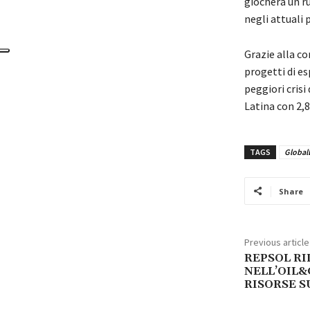
giocherà un r
negli attuali 
Grazie alla co
progetti di es
peggiori crisi
Latina con 2,8 
TAGS
Global
Share
Previous article
REPSOL RI
NELL’OIL
RISORSE S