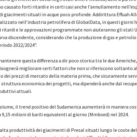
 causato forti ritardi e in certi casi anche l’annullamento nell’es
i giacimenti situati in acque poco profonde. Addirittura Effuah Al
alizzato nell’industria petrolifera di GlobalData, in questi giorni
i ritardi e le approvazioni programmate non aiuteranno gli stati U
urva discendente, considerando che la produzione di gas e petrolio
eriodo 2022/2024”.
mantenere questa differenza a dir poco storica tra le due Americhe
sognerà migliorare certi fattori che non si riferiscono soltanto a
 dei prezzi di mercato della materia prima, che sicuramente ser
a struttura economica dei progetti, ma dipenderà anche dal recupe
duttivi attuali.
 volume, il trend positivo del Sudamerica aumenterà in maniera co
a 9,15 milioni di barili equivalenti al giorno (Mmboed) nel 2024.
lta produttività dei giacimenti di Presal situati lungo le coste del