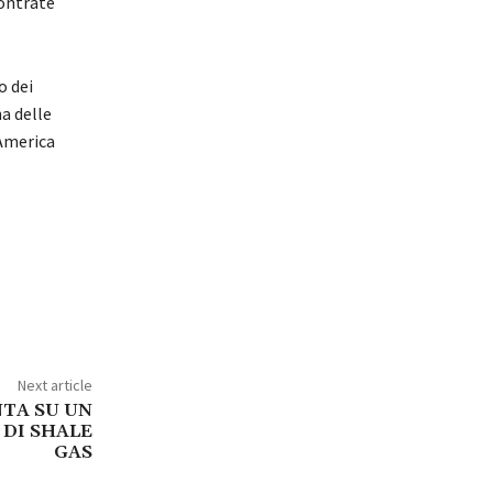
contrate
o dei
na delle
’America
Next article
NTA SU UN
DI SHALE
GAS