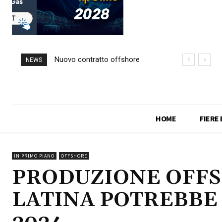
Nuovo contratto offshore
NEWS
per Saipem in Angola
HOME
FIERE
IN PRIMO PIANO
OFFSHORE
PRODUZIONE OFFS
LATINA POTREBBE 