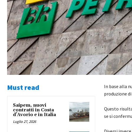
Must read
In base alla n
produzione di 
Saipem, nuovi
Questo risult
contratti in Costa
d’Avorio e in Italia
se si conferm
Luglio 27, 2026
Diversi invece