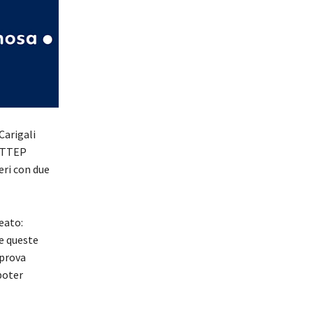
Carigali
 PTTEP
eri con due
eato:
e queste
 prova
poter