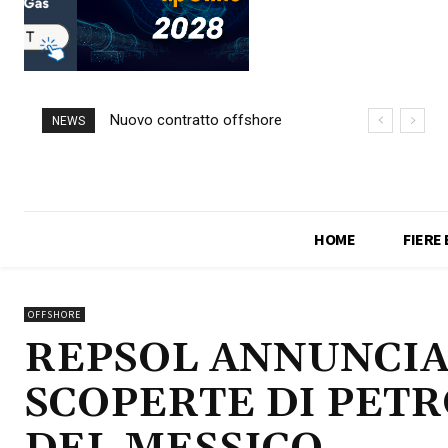
Nuovo contratto offshore
NEWS
per Saipem in Angola
HOME
FIERE
OFFSHORE
REPSOL ANNUNCIA
SCOPERTE DI PET