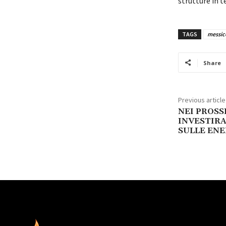
strutture in t
TAGS
messic
Share
Previous article
NEI PROSSI
INVESTIRA’
SULLE ENE