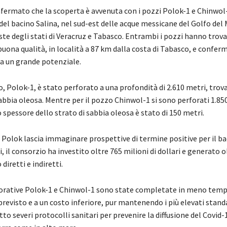
fermato che la scoperta è avvenuta con i pozzi Polok-1 e Chinwol-
del bacino Salina, nel sud-est delle acque messicane del Golfo del 
ste degli stati di Veracruz e Tabasco. Entrambi i pozzi hanno trov
 buona qualità, in località a 87 km dalla costa di Tabasco, e confe
a un grande potenziale.
, Polok-1, è stato perforato a una profondità di 2.610 metri, trov
abbia oleosa. Mentre per il pozzo Chinwol-1 si sono perforati 1.850
o spessore dello strato di sabbia oleosa
è
stato di 150 metri.
 Polok lascia immaginare prospettive di termine positive per il ba
i, il consorzio ha investito oltre 765 milioni di dollari e generato o
 diretti e indiretti.
orative Polok-1 e Chinwol-1 sono state completate in meno temp
revisto e a un costo inferiore, pur mantenendo i più elevati stand
tto severi protocolli sanitari per prevenire la diffusione del Covid-1