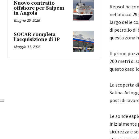
Nuovo contratto
Repsol ha con
offshore per Saipem
in Angola
nel blocco 29 
Giugno 25, 2026
largo delle co
di petrolio di
SOCAR completa
questa zona h
l’acquisizione di IP
Maggio 11, 2026
Il primo pozzo
200 metri di s
questo caso l
La scoperta di
Salina. Ad ogg
posti di lavoro
Le sonde espl
inizialmente p
sicurezza e so