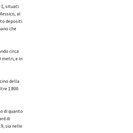
1, situati
Messico, al
ato depositi
rmano che
ando circa
 metri, e in
cino della
ltre 1.800
o di quanto
ard di
9, sia nelle