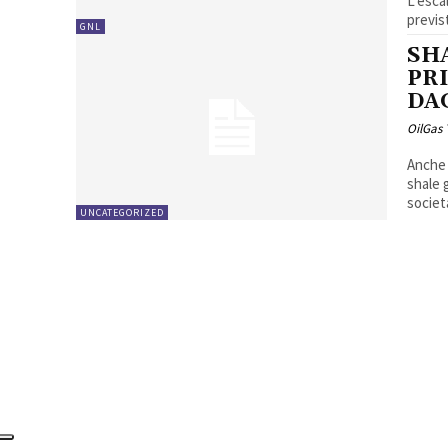
L’esca
previs
GNL
SHA
PR
DA
OilGas
Anche 
shale gas pr
società
UNCATEGORIZED