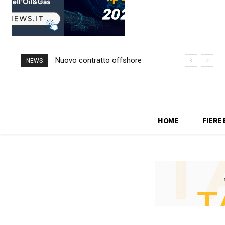
Nuovo contratto offshore
NEWS
per Saipem in Angola
HOME
FIERE