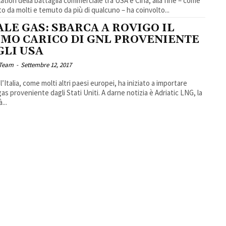
lation della battaglia commerciale tra USA e Cina, alla fine – come
to da molti e temuto da più di qualcuno – ha coinvolto...
LE GAS: SBARCA A ROVIGO IL
IMO CARICO DI GNL PROVENIENTE
GLI USA
 Team
-
Settembre 12, 2017
l’Italia, come molti altri paesi europei, ha iniziato a importare
oveniente dagli Stati Uniti. A darne notizia è Adriatic LNG, la
...