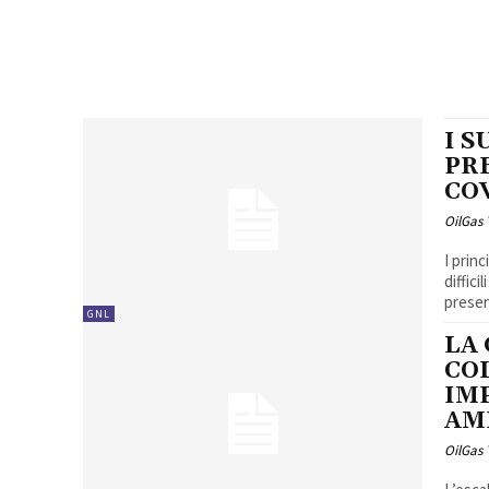
I S
PR
COV
OilGas
I prin
diffic
present
GNL
LA
COL
IM
AM
OilGas