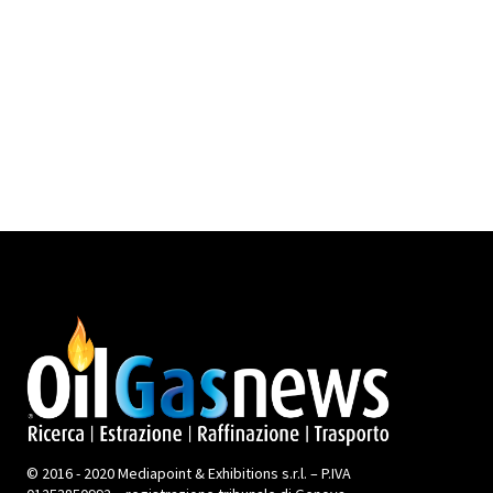
© 2016 - 2020 Mediapoint & Exhibitions s.r.l. – P.IVA