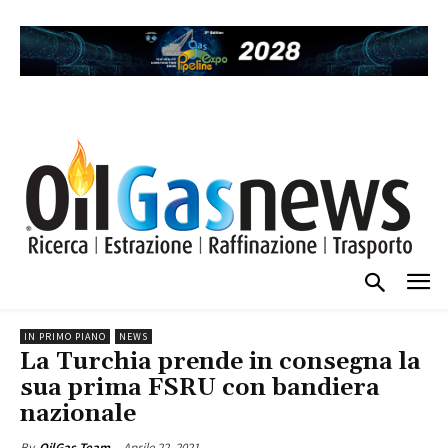
IN PRIMO PIANO
NEWS
La Turchia prende in consegna la
sua prima FSRU con bandiera
nazionale
Aprile 22, 2021
By
OilGas Team