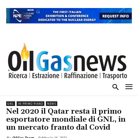
GNL
IN PRIMO PIANO
NEWS
Nel 2020 il Qatar resta il primo
esportatore mondiale di GNL, in
un mercato franto dal Covid
Febbraio 16, 2021
By
OilGas Team