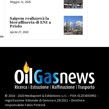
Maggio 11, 2026
Saipem realizzerà la
bioraffineria di ENI a
Priolo
Aprile 27, 2026
© 2016 - 2020 Mediapoint & Exhibitions s.r.l. – P.IVA 01253850992 –
registrazione tribunale di Genova n.29/2011 – Direttore
responsabile Fabio Potestà