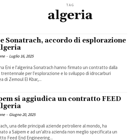
TAG
algeria
 e Sonatrach, accordo di esplorazione
Algeria
one
-
Luglio 16, 2025
iana Eni e l'algerina Sonatrach hanno firmato un contratto dalla
 trentennale per l'esplorazione e lo sviluppo di idrocarburi
ea di Zemoul El Kbar,...
pem si aggiudica un contratto FEED
Algeria
one
-
Giugno 20, 2025
ach, una delle principali aziende petroliere al mondo, ha
ato a Saipem e ad un'altra azienda non meglio specificata un
tto Feed End Engineering...