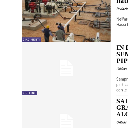
nat
Redazi
Nell'ar
Hassi 
GIACIMENTI
IN 
SE
PI
OilGas
Sempre
partic
con le
PIPELINE
SA
GRA
ALG
OilGas