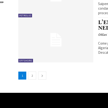
Saipem
condan
proced
PETROLIO
L’E
NE
OilGas
Come p
Algeria
Descalz
OFFSHORE
1
2