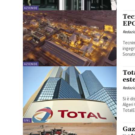
AZIENDE
Tec
EPC
Redazi
Tecnim
ingegn
Sonatr
AZIENDE
Tot
est
Redazi
Si è d
Algeri
GNL
Gaz