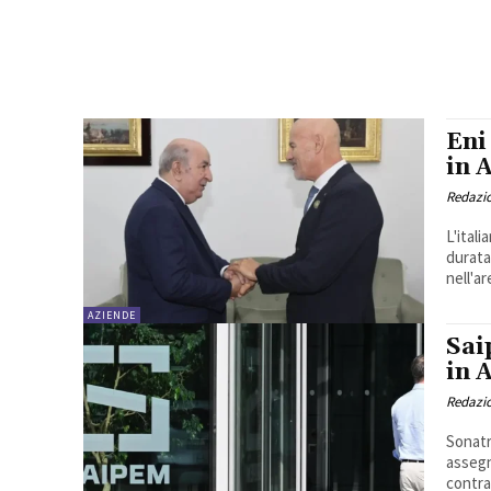
Eni
in 
Redazi
L'ital
durata
nell'ar
AZIENDE
Sai
in 
Redazi
Sonatr
assegn
contra