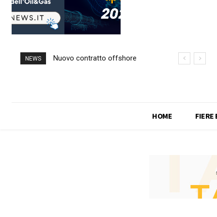
Nuovo contratto offshore
NEWS
per Saipem in Angola
HOME
FIERE