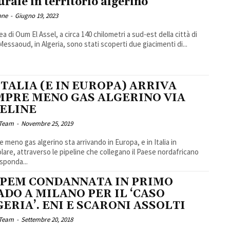
urale in territorio algerino
one
-
Giugno 19, 2023
ea di Oum El Assel, a circa 140 chilometri a sud-est della città di
Messaoud, in Algeria, sono stati scoperti due giacimenti di...
ITALIA (E IN EUROPA) ARRIVA
MPRE MENO GAS ALGERINO VIA
PELINE
 Team
-
Novembre 25, 2019
 meno gas algerino sta arrivando in Europa, e in Italia in
olare, attraverso le pipeline che collegano il Paese nordafricano
 sponda...
IPEM CONDANNATA IN PRIMO
DO A MILANO PER IL ‘CASO
ERIA’. ENI E SCARONI ASSOLTI
 Team
-
Settembre 20, 2018